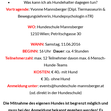
Was kann ich als Hundehalter dagegen tun?
Vortragende
:
Yvonne Mannsberger (Dipl. Tiermasseurin &
Bewegungslehrerin, Hundepsychologin nTR)
WO
: Hundeschule Mannsberger
1210 Wien; Petritschgasse 30
WANN
: Samstag, 11.06.2016
BEGINN
: 16 Uhr
Dauer
: ca. 4 Stunden
Teilnehmerzahl
: max. 12 Teilnehmer davon max. 6 Mensch-
Hunde-Teams
KOSTEN
: € 40,- mit Hund
€ 30,- ohne Hund
Anmeldung unter
: events@hundeschule-mannsberger.at
(od. direkt in der Hundeschule)
Die Mitnahme des eigenen Hundes ist begrenzt möglich und
muss bei der Anmeldung bekannt gegeben werden! Es