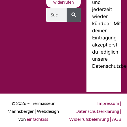
und
widerrufen
jederzeit
wieder
kündbar. Mit
deiner
Eintragung
akzeptierst
du lediglich
unsere
Datenschutzbe
© 2026 – Tiermasseur
Impressum
|
Mannsberger | Webdesign
Datenschutzerklärung
|
von
einfachkiss
Widerrufsbelehrung
|
AGB