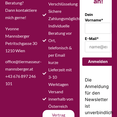
an!
Beratung?
Verschlüsselung
Dann kontaktiere
Sichere
Dein
mich gerne!
Zahlungsmöglichkeiten
Vorname*
Individuelle
Yvonne
Beratung vor
Mannsberger
E-Mail*
Ort,
Petritschgasse 30
telefonisch &
1210 Wien
per Email
office@tiermasseur-
Anmelden
kurze
mannsberger.at
Lieferzeit mit
+43 676 897 246
3-10
Die
101
Werktagen
Anmeldung
Versand
für den
innerhalb von
Newsletter
ist
Österreich
unverbindlich
Vertrag