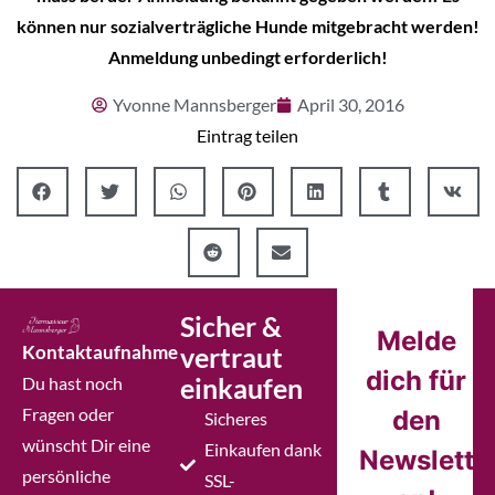
können nur sozialverträgliche Hunde mitgebracht werden!
Anmeldung unbedingt erforderlich!
Yvonne Mannsberger
April 30, 2016
Eintrag teilen
Sicher &
Melde
Kontaktaufnahme
vertraut
dich für
einkaufen
Du hast noch
Fragen oder
den
Sicheres
wünscht Dir eine
Einkaufen dank
Newslette
persönliche
SSL-