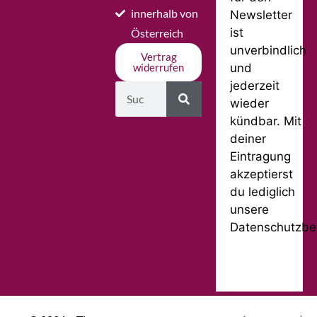
innerhalb von
Newsletter
ist
Österreich
unverbindlich
Vertrag
und
widerrufen
jederzeit
wieder
kündbar. Mit
deiner
Eintragung
akzeptierst
du lediglich
unsere
Datenschutzbe