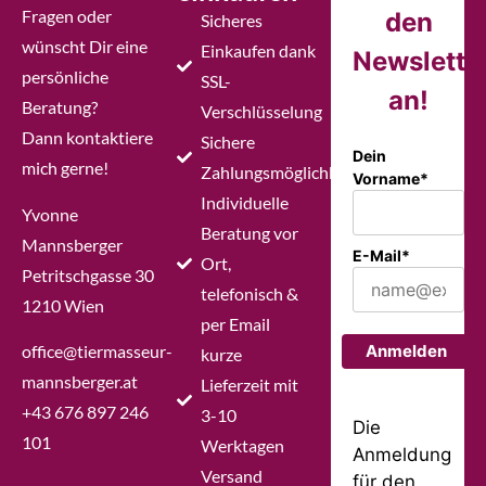
Fragen oder
den
Sicheres
wünscht Dir eine
Einkaufen dank
Newslette
persönliche
SSL-
an!
Beratung?
Verschlüsselung
Dann kontaktiere
Sichere
Dein
mich gerne!
Zahlungsmöglichkeiten
Vorname*
Individuelle
Yvonne
Beratung vor
Mannsberger
E-Mail*
Ort,
Petritschgasse 30
telefonisch &
1210 Wien
per Email
office@tiermasseur-
Anmelden
kurze
mannsberger.at
Lieferzeit mit
+43 676 897 246
3-10
Die
101
Werktagen
Anmeldung
Versand
für den