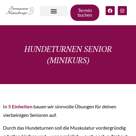
Termin
buchen
Angebote für
deinen Hund
Gruppen &
Zum Shop
HUNDETURNEN SENIOR
(MINIKURS)
In
5 Einheiten
bauen wir sinnvolle Übungen für deinen
vierbeinigen Senioren auf.
Durch das Hundeturnen soll die Muskulatur vordergründig