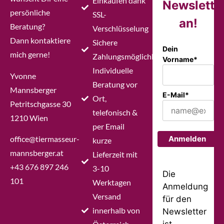
Einkaufen dank
Newslette
persönliche
SSL-
an!
Beratung?
Verschlüsselung
Dann kontaktiere
Sichere
Dein
mich gerne!
Zahlungsmöglichkeiten
Vorname*
Individuelle
Yvonne
Beratung vor
Mannsberger
E-Mail*
Ort,
Petritschgasse 30
telefonisch &
1210 Wien
per Email
office@tiermasseur-
Anmelden
kurze
mannsberger.at
Lieferzeit mit
+43 676 897 246
3-10
Die
101
Werktagen
Anmeldung
Versand
für den
innerhalb von
Newsletter