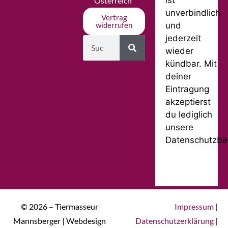
ist
Österreich
unverbindlich
Vertrag
und
widerrufen
jederzeit
wieder
kündbar. Mit
deiner
Eintragung
akzeptierst
du lediglich
unsere
Datenschutzbe
© 2026 – Tiermasseur
Impressum
|
Mannsberger | Webdesign
Datenschutzerklärung
|