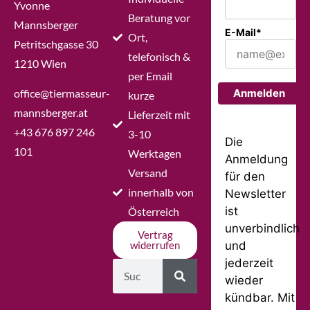
Yvonne
Beratung vor
Mannsberger
E-Mail*
Ort,
Petritschgasse 30
telefonisch &
1210 Wien
per Email
office@tiermasseur-
Anmelden
kurze
mannsberger.at
Lieferzeit mit
+43 676 897 246
3-10
Die
101
Werktagen
Anmeldung
Versand
für den
innerhalb von
Newsletter
ist
Österreich
unverbindlich
Vertrag
und
widerrufen
jederzeit
wieder
kündbar. Mit