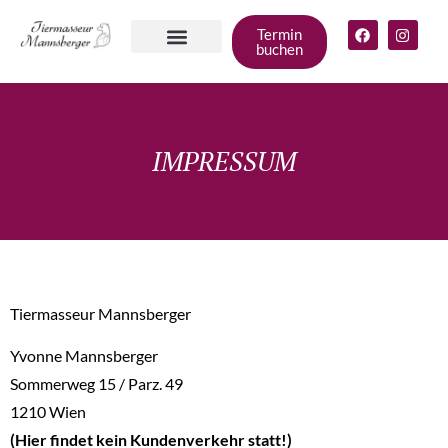
Termin
buchen
Angebote für
deinen Hund
Gruppen &
Zum Shop
IMPRESSUM
Tiermasseur Mannsberger
Yvonne Mannsberger
Sommerweg 15 / Parz. 49
1210 Wien
(Hier findet kein Kundenverkehr statt!)