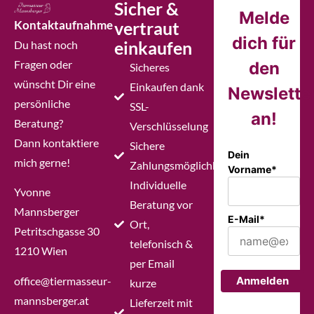
Sicher &
Melde
Kontaktaufnahme
vertraut
dich für
einkaufen
Du hast noch
Fragen oder
den
Sicheres
wünscht Dir eine
Einkaufen dank
Newslette
persönliche
SSL-
an!
Beratung?
Verschlüsselung
Dann kontaktiere
Sichere
Dein
mich gerne!
Zahlungsmöglichkeiten
Vorname*
Individuelle
Yvonne
Beratung vor
Mannsberger
E-Mail*
Ort,
Petritschgasse 30
telefonisch &
1210 Wien
per Email
office@tiermasseur-
Anmelden
kurze
mannsberger.at
Lieferzeit mit