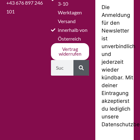
+43 676 897 246
3-10
Die
101
Werktagen
Anmeldung
Versand
für den
innerhalb von
Newsletter
ist
Österreich
unverbindlich
Vertrag
und
widerrufen
jederzeit
wieder
kündbar. Mit
deiner
Eintragung
akzeptierst
du lediglich
unsere
Datenschutzbe