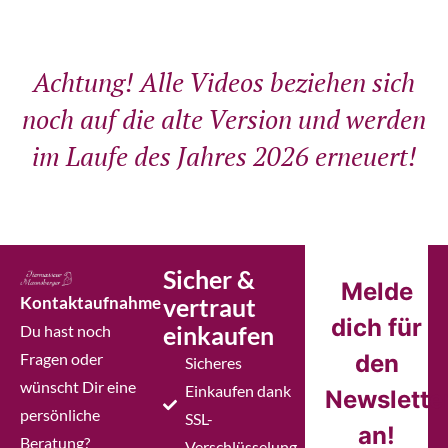
Achtung! Alle Videos beziehen sich
noch auf die alte Version und werden
im Laufe des Jahres 2026 erneuert!
Sicher &
Melde
Kontaktaufnahme
vertraut
dich für
einkaufen
Du hast noch
Fragen oder
den
Sicheres
wünscht Dir eine
Einkaufen dank
Newslette
persönliche
SSL-
an!
Beratung?
Verschlüsselung