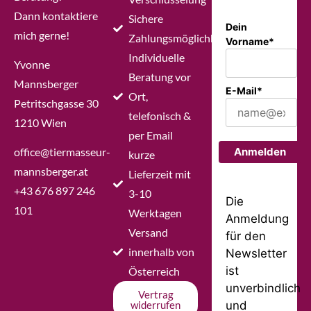
Dann kontaktiere
Sichere
Dein
mich gerne!
Zahlungsmöglichkeiten
Vorname*
Individuelle
Yvonne
Beratung vor
Mannsberger
E-Mail*
Ort,
Petritschgasse 30
telefonisch &
1210 Wien
per Email
office@tiermasseur-
Anmelden
kurze
mannsberger.at
Lieferzeit mit
+43 676 897 246
3-10
Die
101
Werktagen
Anmeldung
Versand
für den
innerhalb von
Newsletter
ist
Österreich
unverbindlich
Vertrag
und
widerrufen