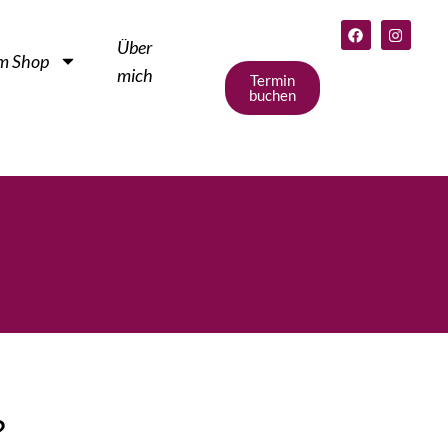
Über
m Shop
mich
Termin
buchen
?