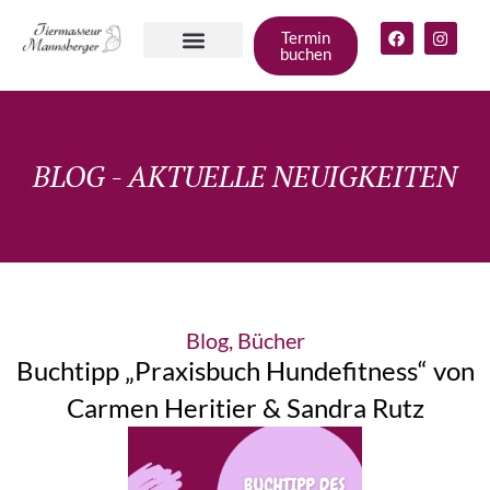
Termin
buchen
Angebote für
deinen Hund
Gruppen &
Zum Shop
BLOG - AKTUELLE NEUIGKEITEN
Blog
,
Bücher
Buchtipp „Praxisbuch Hundefitness“ von
Carmen Heritier & Sandra Rutz