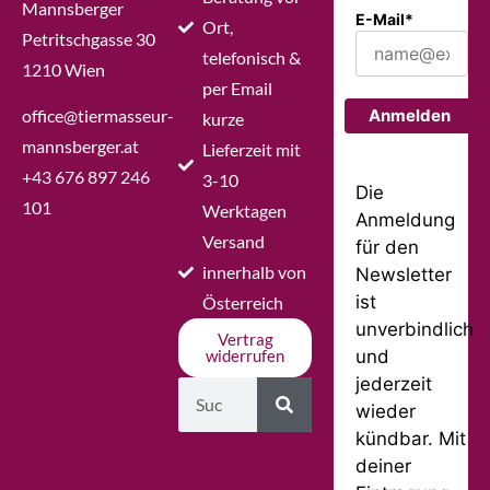
Mannsberger
E-Mail*
Ort,
Petritschgasse 30
telefonisch &
1210 Wien
per Email
office@tiermasseur-
Anmelden
kurze
mannsberger.at
Lieferzeit mit
+43 676 897 246
3-10
Die
101
Werktagen
Anmeldung
Versand
für den
innerhalb von
Newsletter
ist
Österreich
unverbindlich
Vertrag
und
widerrufen
jederzeit
wieder
kündbar. Mit
deiner