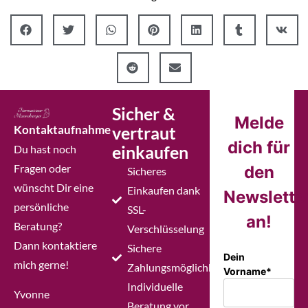
Sicher &
Melde
Kontaktaufnahme
vertraut
dich für
einkaufen
Du hast noch
Fragen oder
den
Sicheres
wünscht Dir eine
Einkaufen dank
Newslette
persönliche
SSL-
an!
Beratung?
Verschlüsselung
Dann kontaktiere
Sichere
Dein
mich gerne!
Zahlungsmöglichkeiten
Vorname*
Individuelle
Yvonne
Beratung vor