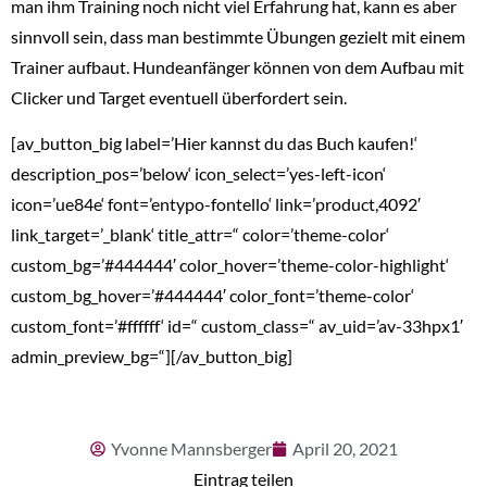
man ihm Training noch nicht viel Erfahrung hat, kann es aber
sinnvoll sein, dass man bestimmte Übungen gezielt mit einem
Trainer aufbaut. Hundeanfänger können von dem Aufbau mit
Clicker und Target eventuell überfordert sein.
[av_button_big label=’Hier kannst du das Buch kaufen!‘
description_pos=’below‘ icon_select=’yes-left-icon‘
icon=’ue84e‘ font=’entypo-fontello‘ link=’product,4092′
link_target=’_blank‘ title_attr=“ color=’theme-color‘
custom_bg=’#444444′ color_hover=’theme-color-highlight‘
custom_bg_hover=’#444444′ color_font=’theme-color‘
custom_font=’#ffffff‘ id=“ custom_class=“ av_uid=’av-33hpx1′
admin_preview_bg=“][/av_button_big]
Yvonne Mannsberger
April 20, 2021
Eintrag teilen