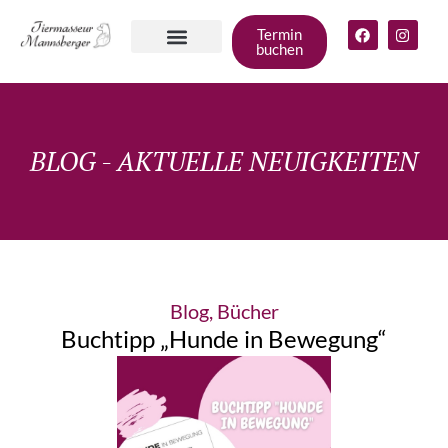
Termin
buchen
Angebote für
deinen Hund
Gruppen &
Zum Shop
BLOG - AKTUELLE NEUIGKEITEN
Blog
,
Bücher
Buchtipp „Hunde in Bewegung“