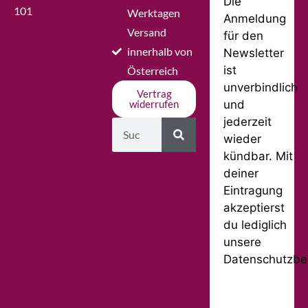
Die
101
Werktagen
Anmeldung
Versand
für den
innerhalb von
Newsletter
ist
Österreich
unverbindlich
Vertrag
und
widerrufen
jederzeit
wieder
kündbar. Mit
deiner
Eintragung
akzeptierst
du lediglich
unsere
Datenschutzbe