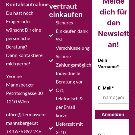
Melde
Kontaktaufnahme
vertraut
dich für
einkaufen
Du hast noch
Fragen oder
den
Sicheres
wünscht Dir eine
Einkaufen dank
Newslette
persönliche
SSL-
an!
Beratung?
Verschlüsselung
Dann kontaktiere
Sichere
Dein
mich gerne!
Zahlungsmöglichkeiten
Vorname*
Individuelle
Yvonne
Beratung vor
Mannsberger
E-Mail*
Ort,
Petritschgasse 30
telefonisch &
1210 Wien
per Email
office@tiermasseur-
Anmelden
kurze
mannsberger.at
Lieferzeit mit
+43 676 897 246
3-10