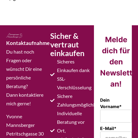
Sicher &
Melde
Kontaktaufnahme
vertraut
dich für
einkaufen
Du hast noch
Fragen oder
den
Sicheres
wünscht Dir eine
Einkaufen dank
Newslette
persönliche
SSL-
an!
Beratung?
Verschlüsselung
Dann kontaktiere
Sichere
Dein
mich gerne!
Zahlungsmöglichkeiten
Vorname*
Individuelle
Yvonne
Beratung vor
Mannsberger
E-Mail*
Ort,
Petritschgasse 30