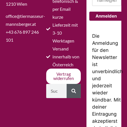
telefonisch &
1210 Wien
per Email
office@tiermasseur-
Anmelden
kurze
mannsberger.at
Lieferzeit mit
+43 676 897 246
3-10
Die
101
Werktagen
Anmeldung
Versand
für den
innerhalb von
Newsletter
ist
Österreich
unverbindlich
Vertrag
und
widerrufen
jederzeit
wieder
kündbar. Mit
deiner
Eintragung
akzeptierst