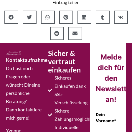
Eintrag teilen
Sicher &
Melde
Kontaktaufnahme
vertraut
dich für
einkaufen
Du hast noch
Fragen oder
den
Sicheres
wünscht Dir eine
Einkaufen dank
Newslette
persönliche
SSL-
an!
Beratung?
Verschlüsselung
Dann kontaktiere
Sichere
Dein
mich gerne!
Zahlungsmöglichkeiten
Vorname*
Individuelle
Yvonne