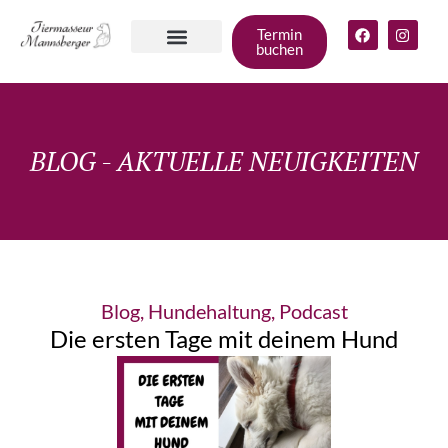
Termin
buchen
Angebote für
deinen Hund
Gruppen &
Zum Shop
BLOG - AKTUELLE NEUIGKEITEN
Blog
,
Hundehaltung
,
Podcast
Die ersten Tage mit deinem Hund