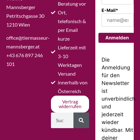
Beratung vor
Mannsberger
E-Mail*
Ort,
Petritschgasse 30
telefonisch &
1210 Wien
per Email
office@tiermasseur-
Anmelden
kurze
mannsberger.at
Lieferzeit mit
+43 676 897 246
3-10
Die
101
Werktagen
Anmeldung
Versand
für den
innerhalb von
Newsletter
ist
Österreich
unverbindlich
Vertrag
und
widerrufen
jederzeit
wieder
kündbar. Mit
deiner