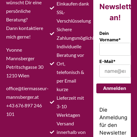
wünscht Dir eine
Einkaufen dank
Newslette
persönliche
SSL-
an!
Beratung?
Verschlüsselung
Dann kontaktiere
Sichere
Dein
mich gerne!
Zahlungsmöglichkeiten
Vorname*
Individuelle
Yvonne
Beratung vor
Mannsberger
E-Mail*
Ort,
Petritschgasse 30
telefonisch &
1210 Wien
per Email
office@tiermasseur-
Anmelden
kurze
mannsberger.at
Lieferzeit mit
+43 676 897 246
3-10
Die
101
Werktagen
Anmeldung
Versand
für den
innerhalb von
Newsletter