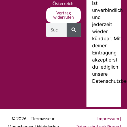
ist
Österreich
unverbindlich
Vertrag
und
widerrufen
jederzeit
wieder
kündbar. Mit
deiner
Eintragung
akzeptierst
du lediglich
unsere
Datenschutzbe
© 2026 – Tiermasseur
Impressum
|
Mannsberger | Webdesign
Datenschutzerklärung
|