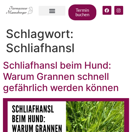
Termin
buchen
Angebote für
deinen Hund
Gruppen &
Zum Shop
Schlagwort:
Schliafhansl
Schliafhansl beim Hund:
Warum Grannen schnell
gefährlich werden können