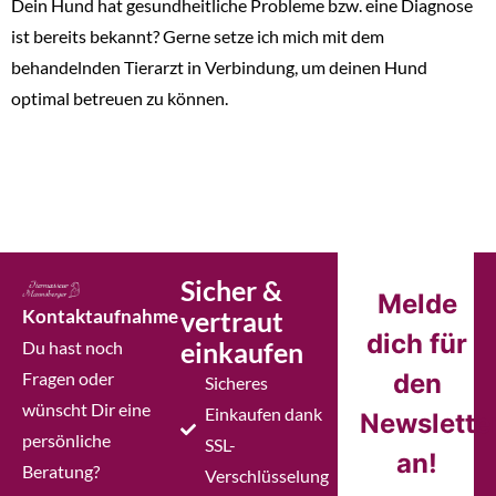
Dein Hund hat gesundheitliche Probleme bzw. eine Diagnose
ist bereits bekannt? Gerne setze ich mich mit dem
behandelnden Tierarzt in Verbindung, um deinen Hund
optimal betreuen zu können.
Sicher &
Melde
Kontaktaufnahme
vertraut
dich für
einkaufen
Du hast noch
Fragen oder
den
Sicheres
wünscht Dir eine
Einkaufen dank
Newslette
persönliche
SSL-
an!
Beratung?
Verschlüsselung