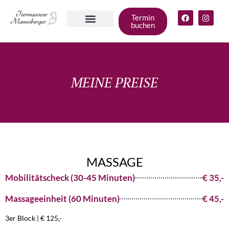
Termin
buchen
Angebote für
deinen Hund
Gruppen &
Zum Shop
MEINE PREISE
MASSAGE
Mobilitätscheck (30-45 Minuten)
€ 35,-
Massageeinheit (60 Minuten)
€ 45,-
3er Block | € 125,-