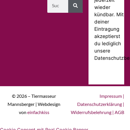
wieder
kündbar. Mit
deiner
Eintragung
akzeptierst
du lediglich
unsere
Datenschutzbe
© 2026 – Tiermasseur
Impressum
|
Mannsberger | Webdesign
Datenschutzerklärung
|
von
einfachkiss
Widerrufsbelehrung
|
AGB
Cookie Consent mit Real Cookie Banner