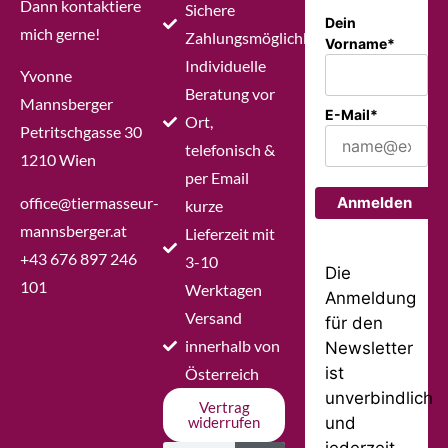
Dann kontaktiere
Sichere
Dein
mich gerne!
Zahlungsmöglichkeiten
Vorname*
Individuelle
Yvonne
Beratung vor
Mannsberger
E-Mail*
Ort,
Petritschgasse 30
telefonisch &
1210 Wien
per Email
office@tiermasseur-
Anmelden
kurze
mannsberger.at
Lieferzeit mit
+43 676 897 246
3-10
Die
101
Werktagen
Anmeldung
Versand
für den
innerhalb von
Newsletter
ist
Österreich
unverbindlich
Vertrag
und
widerrufen
jederzeit