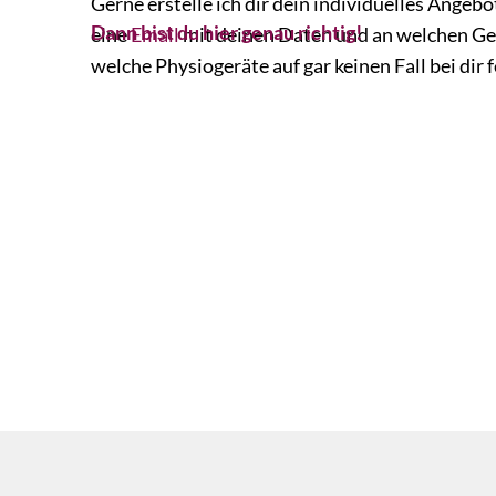
Gerne erstelle ich dir dein individuelles Angebo
Dann bist du hier genau richtig!
eine
Email
mit deinen Daten und an welchen Gerä
welche Physiogeräte auf gar keinen Fall bei dir 