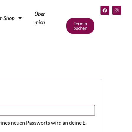
Über
m Shop
mich
Termin
buchen
eines neuen Passworts wird an deine E-
.