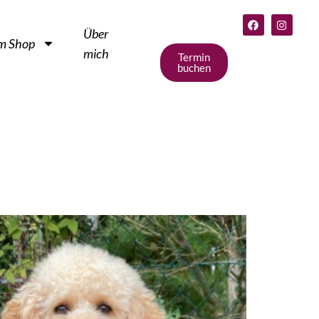
Über
m Shop
mich
Termin
buchen