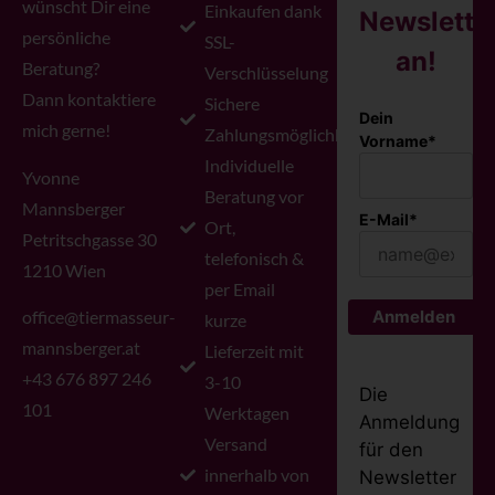
wünscht Dir eine
Einkaufen dank
Newslette
persönliche
SSL-
an!
Beratung?
Verschlüsselung
Dann kontaktiere
Sichere
Dein
mich gerne!
Zahlungsmöglichkeiten
Vorname*
Individuelle
Yvonne
Beratung vor
Mannsberger
E-Mail*
Ort,
Petritschgasse 30
telefonisch &
1210 Wien
per Email
office@tiermasseur-
Anmelden
kurze
mannsberger.at
Lieferzeit mit
+43 676 897 246
3-10
Die
101
Werktagen
Anmeldung
Versand
für den
innerhalb von
Newsletter