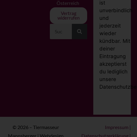
ist
Österreich
unverbindlich
Vertrag
und
widerrufen
jederzeit
wieder
kündbar. Mit
deiner
Eintragung
akzeptierst
du lediglich
unsere
Datenschutzbe
© 2026 – Tiermasseur
Impressum
|
Mannsberger | Webdesign
Datenschutzerklärung
|