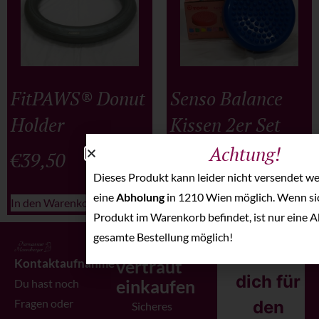
FitPAWS® Donut
Senso Balance
Holder
Kissen 2er Set
Achtung!
€
39,50
€
39,90
–
€
51,90
Dieses Produkt kann leider nicht versendet wer
eine
Abholung
in 1210 Wien möglich. Wenn si
In den Warenkorb
Ausführung wählen
Produkt im Warenkorb befindet, ist nur eine A
gesamte Bestellung möglich!
Sicher &
Melde
Kontaktaufnahme
vertraut
dich für
einkaufen
Du hast noch
Fragen oder
den
Sicheres