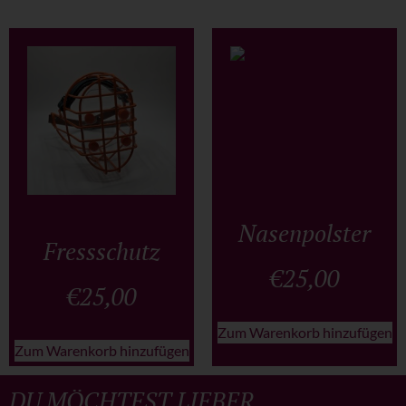
Nasenpolster
Fressschutz
€
25,00
€
25,00
Zum Warenkorb hinzufügen
Zum Warenkorb hinzufügen
DU MÖCHTEST LIEBER