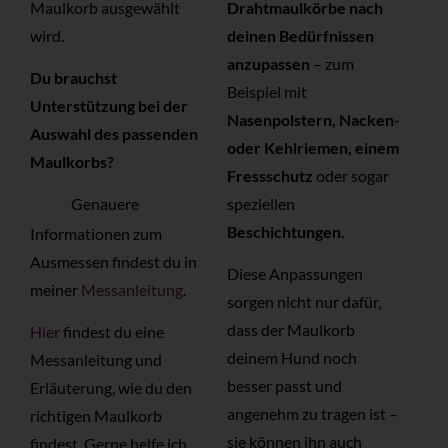
Maulkorb ausgewählt
Drahtmaulkörbe nach
wird.
deinen Bedürfnissen
anzupassen
– zum
Du brauchst
Beispiel mit
Unterstützung bei der
Nasenpolstern, Nacken-
Auswahl des passenden
oder Kehlriemen, einem
Maulkorbs?
Fressschutz
oder sogar
speziellen
Genauere
Beschichtungen
.
Informationen zum
Ausmessen findest du in
Diese Anpassungen
meiner
Messanleitung
.
sorgen nicht nur dafür,
dass der Maulkorb
Hier
findest du eine
deinem Hund noch
Messanleitung und
besser passt und
Erläuterung, wie du den
angenehm zu tragen ist –
richtigen Maulkorb
sie können ihn auch
findest. Gerne helfe ich