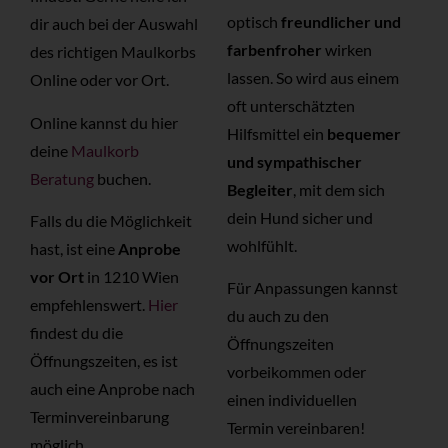
optisch
freundlicher und
dir auch bei der Auswahl
farbenfroher
wirken
des richtigen Maulkorbs
lassen. So wird aus einem
Online oder vor Ort.
oft unterschätzten
Online kannst du hier
Hilfsmittel ein
bequemer
deine
Maulkorb
und sympathischer
Beratung
buchen.
Begleiter
, mit dem sich
dein Hund sicher und
Falls du die Möglichkeit
wohlfühlt.
hast, ist eine
Anprobe
vor Ort
in 1210 Wien
Für Anpassungen kannst
empfehlenswert.
Hier
du auch zu den
findest du die
Öffnungszeiten
Öffnungszeiten, es ist
vorbeikommen oder
auch eine Anprobe nach
einen individuellen
Terminvereinbarung
Termin vereinbaren!
möglich.