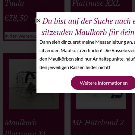
Tuula
Plattnase XXL
€
38,50
€
61,00
Du bist auf der Suche nach 
sitzenden Maulkorb für dei
In den Warenkorb
Weiterlesen
Dann sieh dir zuerst meine Messanleitung an, 
sitzenden Maulkorb zu finden! Die Rassebeze
den Maulkörben sind nur Anhaltspunkte, häufi
den jeweiligen Rassen leider nicht!
Weitere Informationen
Maulkorb
MF Hütehund 2
Plattnase XL