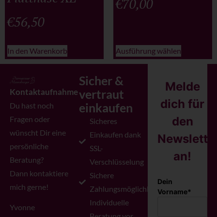
€
70,00
€
56,50
In den Warenkorb
Ausführung wählen
Sicher &
Melde
Kontaktaufnahme
vertraut
dich für
einkaufen
Du hast noch
Fragen oder
den
Sicheres
wünscht Dir eine
Einkaufen dank
Newslette
persönliche
SSL-
an!
Beratung?
Verschlüsselung
Dann kontaktiere
Sichere
Dein
mich gerne!
Zahlungsmöglichkeiten
Vorname*
Individuelle
Yvonne
Beratung vor