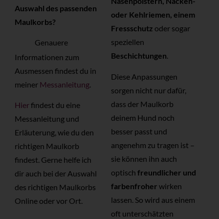
Nasenpolstern, Nacken-
Auswahl des passenden
oder Kehlriemen, einem
Maulkorbs?
Fressschutz
oder sogar
speziellen
Genauere
Beschichtungen
.
Informationen zum
Ausmessen findest du in
Diese Anpassungen
meiner
Messanleitung
.
sorgen nicht nur dafür,
dass der Maulkorb
Hier
findest du eine
deinem Hund noch
Messanleitung und
besser passt und
Erläuterung, wie du den
angenehm zu tragen ist –
richtigen Maulkorb
sie können ihn auch
findest. Gerne helfe ich
optisch
freundlicher und
dir auch bei der Auswahl
farbenfroher
wirken
des richtigen Maulkorbs
lassen. So wird aus einem
Online oder vor Ort.
oft unterschätzten