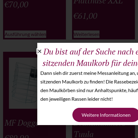
Plattnase XXL
€
70,00
€
61,00
Ausführung wählen
Weiterlesen
Du bist auf der Suche nach 
sitzenden Maulkorb für dei
Dann sieh dir zuerst meine Messanleitung an, 
sitzenden Maulkorb zu finden! Die Rassebeze
den Maulkörben sind nur Anhaltspunkte, häufi
den jeweiligen Rassen leider nicht!
Weitere Informationen
MF Dogge
Drahtmaulkorb
Tuula