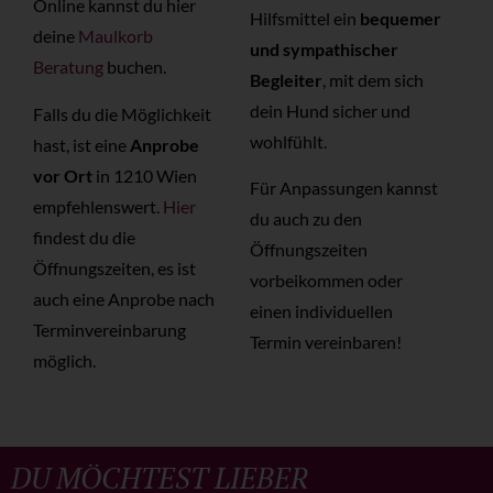
Online kannst du hier
Hilfsmittel ein
bequemer
deine
Maulkorb
und sympathischer
Beratung
buchen.
Begleiter
, mit dem sich
dein Hund sicher und
Falls du die Möglichkeit
wohlfühlt.
hast, ist eine
Anprobe
vor Ort
in 1210 Wien
Für Anpassungen kannst
empfehlenswert.
Hier
du auch zu den
findest du die
Öffnungszeiten
Öffnungszeiten, es ist
vorbeikommen oder
auch eine Anprobe nach
einen individuellen
Terminvereinbarung
Termin vereinbaren!
möglich.
DU MÖCHTEST LIEBER