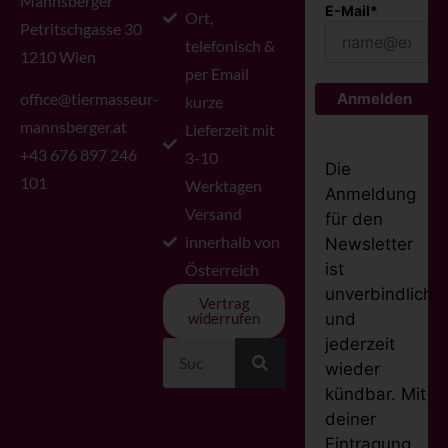
Mannsberger
E-Mail*
Ort,
Petritschgasse 30
telefonisch &
1210 Wien
per Email
office@tiermasseur-
Anmelden
kurze
mannsberger.at
Lieferzeit mit
+43 676 897 246
3-10
Die
101
Werktagen
Anmeldung
Versand
für den
innerhalb von
Newsletter
ist
Österreich
unverbindlich
Vertrag
und
widerrufen
jederzeit
wieder
kündbar. Mit
deiner
Eintragung