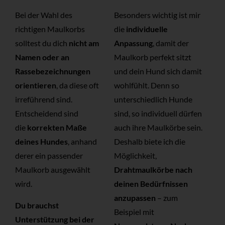
Bei der Wahl des
Besonders wichtig ist mir
richtigen Maulkorbs
die
individuelle
solltest du dich
nicht am
Anpassung
, damit der
Namen oder an
Maulkorb perfekt sitzt
Rassebezeichnungen
und dein Hund sich damit
orientieren
, da diese oft
wohlfühlt. Denn so
irreführend sind.
unterschiedlich Hunde
Entscheidend sind
sind, so individuell dürfen
die
korrekten Maße
auch ihre Maulkörbe sein.
deines Hundes
, anhand
Deshalb biete ich die
derer ein passender
Möglichkeit,
Maulkorb ausgewählt
Drahtmaulkörbe nach
wird.
deinen Bedürfnissen
anzupassen
– zum
Du brauchst
Beispiel mit
Unterstützung bei der