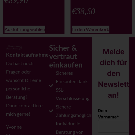
€
89,90
€
38,50
Ausführung wählen
In den Warenkorb
Sicher &
Melde
Kontaktaufnahme
vertraut
dich für
einkaufen
Du hast noch
Fragen oder
den
Sicheres
wünscht Dir eine
Einkaufen dank
Newslette
persönliche
SSL-
an!
Beratung?
Verschlüsselung
Dann kontaktiere
Sichere
Dein
mich gerne!
Zahlungsmöglichkeiten
Vorname*
Individuelle
Yvonne
Beratung vor