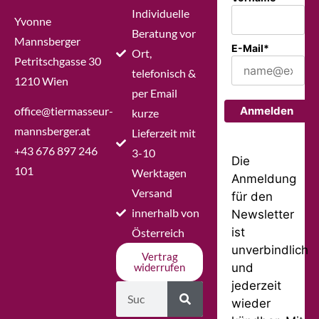
Individuelle
Yvonne
Beratung vor
Mannsberger
E-Mail*
Ort,
Petritschgasse 30
telefonisch &
1210 Wien
per Email
office@tiermasseur-
Anmelden
kurze
mannsberger.at
Lieferzeit mit
+43 676 897 246
3-10
Die
101
Werktagen
Anmeldung
Versand
für den
innerhalb von
Newsletter
ist
Österreich
unverbindlich
Vertrag
und
widerrufen
jederzeit
wieder