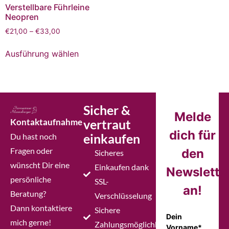
Verstellbare Führleine
Neopren
€
21,00
–
€
33,00
Ausführung wählen
Sicher &
Melde
Kontaktaufnahme
vertraut
dich für
einkaufen
Du hast noch
Fragen oder
den
Sicheres
wünscht Dir eine
Einkaufen dank
Newslette
persönliche
SSL-
an!
Beratung?
Verschlüsselung
Dann kontaktiere
Sichere
Dein
mich gerne!
Zahlungsmöglichkeiten
Vorname*