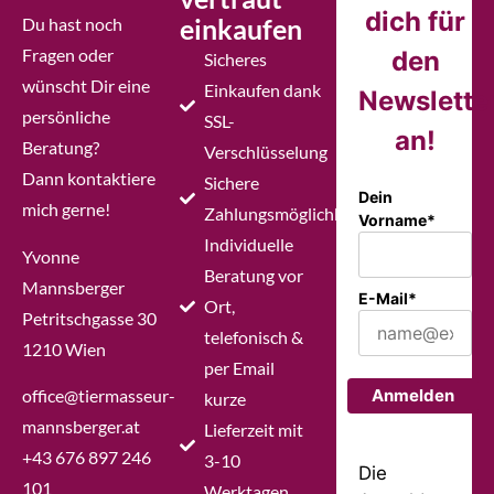
dich für
einkaufen
Du hast noch
Fragen oder
den
Sicheres
wünscht Dir eine
Einkaufen dank
Newslette
persönliche
SSL-
an!
Beratung?
Verschlüsselung
Dann kontaktiere
Sichere
Dein
mich gerne!
Zahlungsmöglichkeiten
Vorname*
Individuelle
Yvonne
Beratung vor
Mannsberger
E-Mail*
Ort,
Petritschgasse 30
telefonisch &
1210 Wien
per Email
office@tiermasseur-
Anmelden
kurze
mannsberger.at
Lieferzeit mit
+43 676 897 246
3-10
Die
101
Werktagen