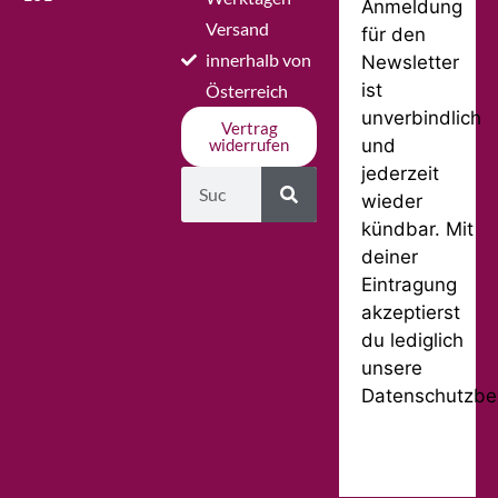
Anmeldung
Versand
für den
innerhalb von
Newsletter
ist
Österreich
unverbindlich
Vertrag
und
widerrufen
jederzeit
wieder
kündbar. Mit
deiner
Eintragung
akzeptierst
du lediglich
unsere
Datenschutzbe