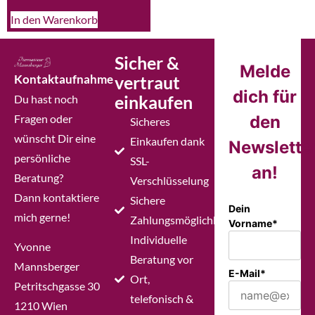
In den Warenkorb
Sicher &
Melde
Kontaktaufnahme
vertraut
dich für
einkaufen
Du hast noch
Fragen oder
den
Sicheres
wünscht Dir eine
Einkaufen dank
Newslette
persönliche
SSL-
an!
Beratung?
Verschlüsselung
Dann kontaktiere
Sichere
Dein
mich gerne!
Zahlungsmöglichkeiten
Vorname*
Individuelle
Yvonne
Beratung vor
Mannsberger
E-Mail*
Ort,
Petritschgasse 30
telefonisch &
1210 Wien