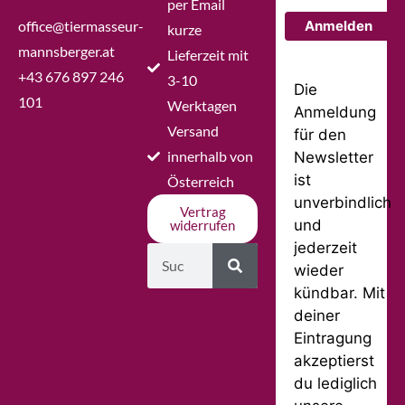
per Email
office@tiermasseur-
Anmelden
kurze
mannsberger.at
Lieferzeit mit
+43 676 897 246
3-10
Die
101
Werktagen
Anmeldung
Versand
für den
innerhalb von
Newsletter
ist
Österreich
unverbindlich
Vertrag
und
widerrufen
jederzeit
wieder
kündbar. Mit
deiner
Eintragung
akzeptierst
du lediglich