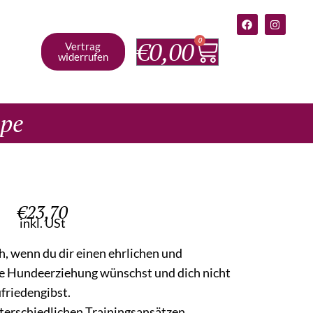
0
€
0,00
Vertrag
widerrufen
epe
€
23,70
inkl. USt
ch, wenn du dir einen ehrlichen und
ne Hundeerziehung wünschst und dich nicht
friedengibst.
unterschiedlichen Trainingsansätzen