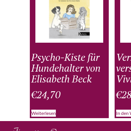
Psycho-Kiste für
Ver
Hundehalter von
ver
Elisabeth Beck
Viv
€
24,70
€
28
Weiterlesen
In den