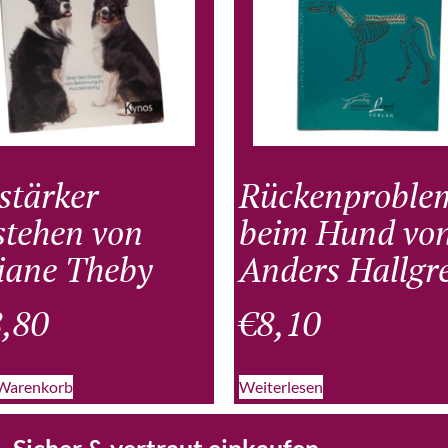
stärker
Rückenproble
stehen von
beim Hund vo
iane Theby
Anders Hallgr
,80
€
8,10
 Warenkorb
Weiterlesen