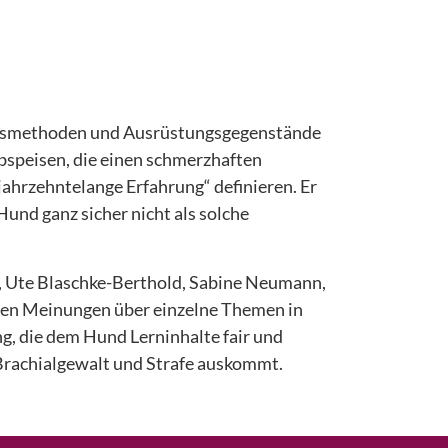
ngsmethoden und Ausrüstungsgegenstände
bspeisen, die einen schmerzhaften
jahrzehntelange Erfahrung“ definieren. Er
Hund ganz sicher nicht als solche
n, Ute Blaschke-Berthold, Sabine Neumann,
chen Meinungen über einzelne Themen in
g, die dem Hund Lerninhalte fair und
Brachialgewalt und Strafe auskommt.