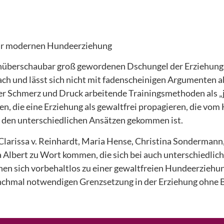
zur modernen Hundeerziehung
 unüberschaubar groß gewordenen Dschungel der Erziehu
ach und lässt sich nicht mit fadenscheinigen Argumenten a
ber Schmerz und Druck arbeitende Trainingsmethoden als „
n, die eine Erziehung als gewaltfrei propagieren, die vom 
 den unterschiedlichen Ansätzen gekommen ist.
e Clarissa v. Reinhardt, Maria Hense, Christina Sonderman
na Albert zu Wort kommen, die sich bei auch unterschiedli
nen sich vorbehaltlos zu einer gewaltfreien Hundeerziehun
anchmal notwendigen Grenzsetzung in der Erziehung ohne 