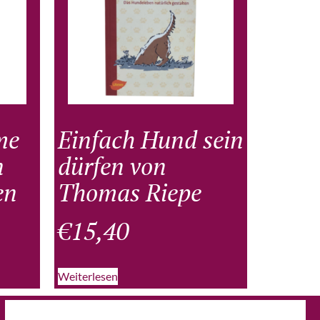
me
Einfach Hund sein
n
dürfen von
en
Thomas Riepe
€
15,40
Weiterlesen