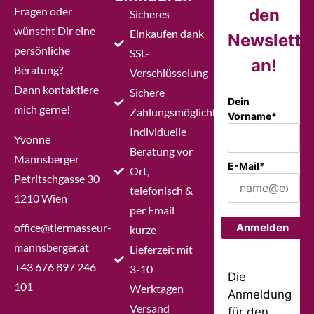
Fragen oder
den
Sicheres
wünscht Dir eine
Einkaufen dank
Newslette
persönliche
SSL-
an!
Beratung?
Verschlüsselung
Dann kontaktiere
Sichere
Dein
mich gerne!
Zahlungsmöglichkeiten
Vorname*
Individuelle
Yvonne
Beratung vor
Mannsberger
E-Mail*
Ort,
Petritschgasse 30
telefonisch &
1210 Wien
per Email
office@tiermasseur-
Anmelden
kurze
mannsberger.at
Lieferzeit mit
+43 676 897 246
3-10
Die
101
Werktagen
Anmeldung
Versand
für den