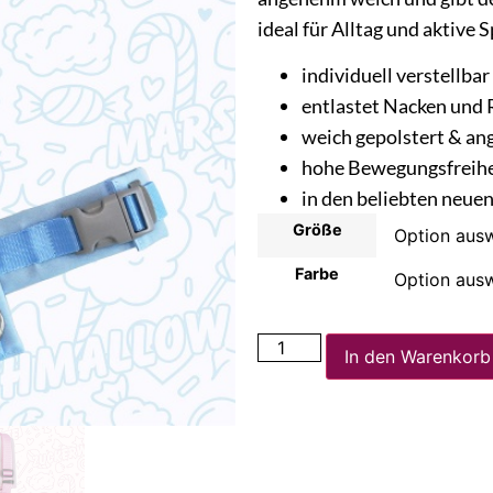
ideal für Alltag und aktive 
individuell verstellbar
entlastet Nacken und
weich gepolstert & an
hohe Bewegungsfreihe
in den beliebten neue
Größe
Farbe
In den Warenkorb