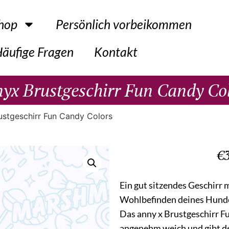
hop
Persönlich vorbeikommen
äufige Fragen
Kontakt
yx Brustgeschirr Fun Candy Co
ustgeschirr Fun Candy Colors
€
Ein gut sitzendes Geschirr 
Wohlbefinden deines Hund
Das anny x Brustgeschirr Fun
angenehm weich und gibt d