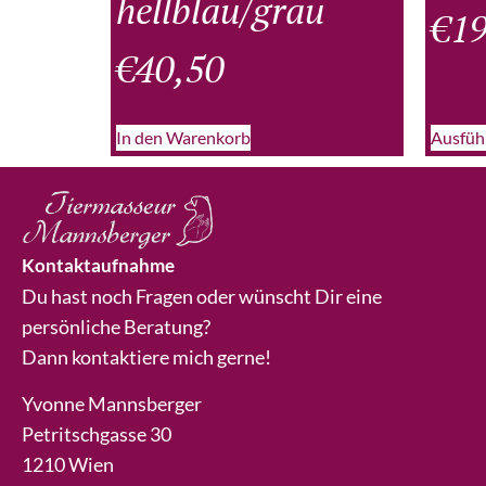
hellblau/grau
€
19
€
40,50
In den Warenkorb
Ausfüh
Kontaktaufnahme
Du hast noch Fragen oder wünscht Dir eine
persönliche Beratung?
Dann kontaktiere mich gerne!
Yvonne Mannsberger
Petritschgasse 30
1210 Wien