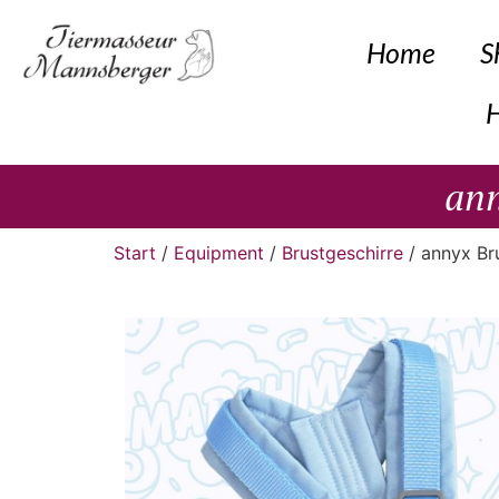
Home
S
H
ann
Start
/
Equipment
/
Brustgeschirre
/ annyx Br