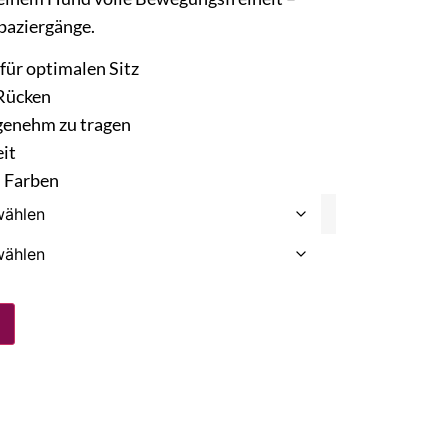
Spaziergänge.
 für optimalen Sitz
 Rücken
genehm zu tragen
it
n Farben