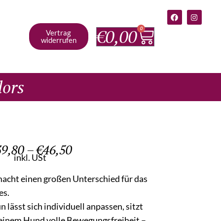
0
€
0,00
Vertrag
widerrufen
lors
39,80
–
€
46,50
inkl. USt
macht einen großen Unterschied für das
es.
 lässt sich individuell anpassen, sitzt
einem Hund volle Bewegungsfreiheit –