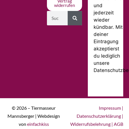
Vertrag
und
widerrufen
jederzeit
wieder
kündbar. Mit
deiner
Eintragung
akzeptierst
du lediglich
unsere
Datenschutzbe
© 2026 – Tiermasseur
Impressum
|
Mannsberger | Webdesign
Datenschutzerklärung
|
von
einfachkiss
Widerrufsbelehrung
|
AGB