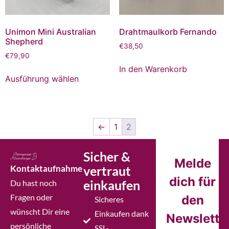
Unimon Mini Australian
Drahtmaulkorb Fernando
Shepherd
€
38,50
€
79,90
In den Warenkorb
Ausführung wählen
←
1
2
Sicher &
Melde
Kontaktaufnahme
vertraut
dich für
einkaufen
Du hast noch
Fragen oder
den
Sicheres
wünscht Dir eine
Einkaufen dank
Newslette
persönliche
SSL-