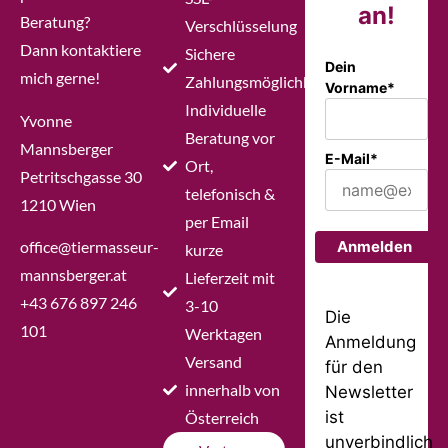
an!
Beratung?
Verschlüsselung
Dann kontaktiere
Sichere
Dein
mich gerne!
Zahlungsmöglichkeiten
Vorname*
Individuelle
Yvonne
Beratung vor
Mannsberger
E-Mail*
Ort,
Petritschgasse 30
telefonisch &
1210 Wien
per Email
office@tiermasseur-
Anmelden
kurze
mannsberger.at
Lieferzeit mit
+43 676 897 246
3-10
Die
101
Werktagen
Anmeldung
Versand
für den
innerhalb von
Newsletter
ist
Österreich
unverbindlich