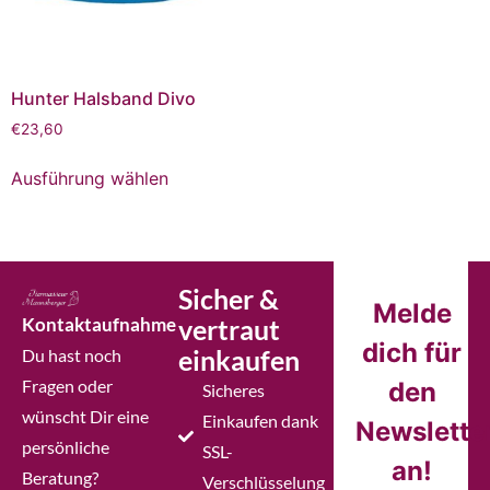
Hunter Halsband Divo
€
23,60
Ausführung wählen
Sicher &
Melde
Kontaktaufnahme
vertraut
dich für
einkaufen
Du hast noch
Fragen oder
den
Sicheres
wünscht Dir eine
Einkaufen dank
Newslette
persönliche
SSL-
an!
Beratung?
Verschlüsselung