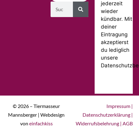
jederzeit
wieder
kündbar. Mit
deiner
Eintragung
akzeptierst
du lediglich
unsere
Datenschutzbe
© 2026 – Tiermasseur
Impressum
|
Mannsberger | Webdesign
Datenschutzerklärung
|
von
einfachkiss
Widerrufsbelehrung
|
AGB