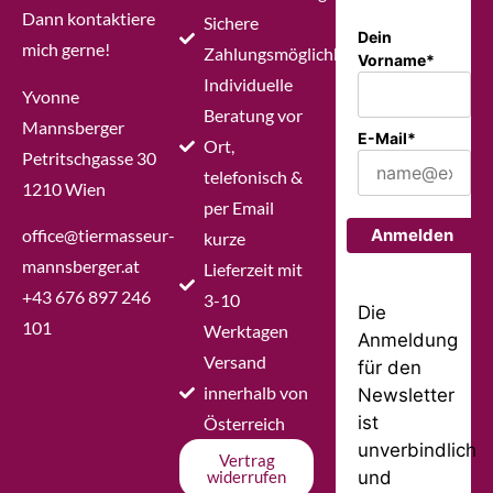
Dann kontaktiere
Sichere
Dein
mich gerne!
Zahlungsmöglichkeiten
Vorname*
Individuelle
Yvonne
Beratung vor
Mannsberger
E-Mail*
Ort,
Petritschgasse 30
telefonisch &
1210 Wien
per Email
office@tiermasseur-
Anmelden
kurze
mannsberger.at
Lieferzeit mit
+43 676 897 246
3-10
Die
101
Werktagen
Anmeldung
Versand
für den
innerhalb von
Newsletter
ist
Österreich
unverbindlich
Vertrag
und
widerrufen