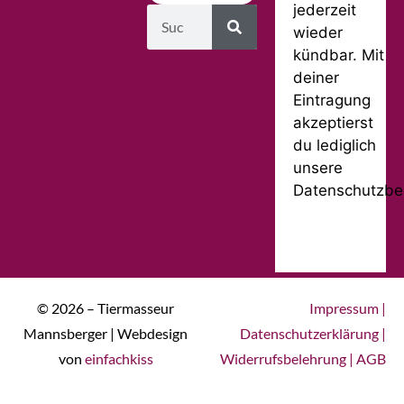
jederzeit
wieder
kündbar. Mit
deiner
Eintragung
akzeptierst
du lediglich
unsere
Datenschutzbe
© 2026 – Tiermasseur
Impressum
|
Mannsberger | Webdesign
Datenschutzerklärung
|
von
einfachkiss
Widerrufsbelehrung
|
AGB