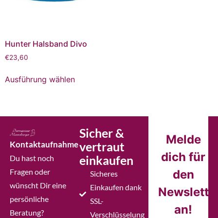
Hunter Halsband Divo
€
23,60
Ausführung wählen
Sicher &
Melde
Kontaktaufnahme
vertraut
dich für
einkaufen
Du hast noch
Fragen oder
den
Sicheres
wünscht Dir eine
Einkaufen dank
Newslette
persönliche
SSL-
an!
Beratung?
Verschlüsselung