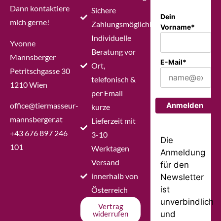
Dann kontaktiere
Sichere
Dein
mich gerne!
Zahlungsmöglichkeiten
Vorname*
Individuelle
Yvonne
Beratung vor
Mannsberger
E-Mail*
Ort,
Petritschgasse 30
telefonisch &
1210 Wien
per Email
office@tiermasseur-
Anmelden
kurze
mannsberger.at
Lieferzeit mit
+43 676 897 246
3-10
Die
101
Werktagen
Anmeldung
Versand
für den
innerhalb von
Newsletter
ist
Österreich
unverbindlich
Vertrag
und
widerrufen