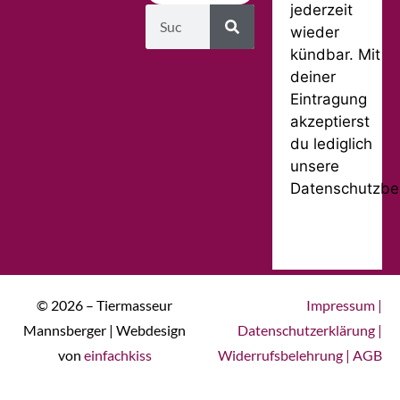
jederzeit
wieder
kündbar. Mit
deiner
Eintragung
akzeptierst
du lediglich
unsere
Datenschutzbe
© 2026 – Tiermasseur
Impressum
|
Mannsberger | Webdesign
Datenschutzerklärung
|
von
einfachkiss
Widerrufsbelehrung
|
AGB