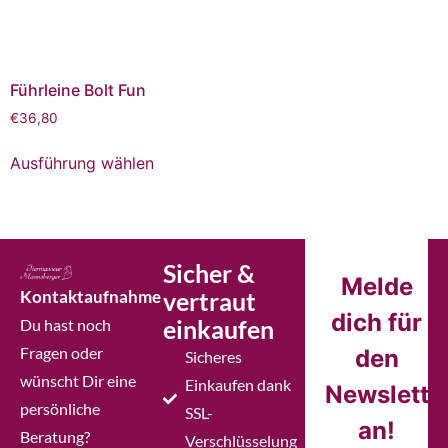
Führleine Bolt Fun
€
36,80
Ausführung wählen
Sicher &
Melde
Kontaktaufnahme
vertraut
dich für
einkaufen
Du hast noch
Fragen oder
den
Sicheres
wünscht Dir eine
Einkaufen dank
Newslette
persönliche
SSL-
an!
Beratung?
Verschlüsselung