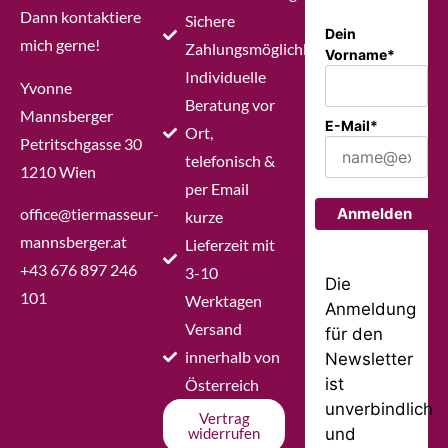
Dann kontaktiere
Sichere
Dein
mich gerne!
Zahlungsmöglichkeiten
Vorname*
Individuelle
Yvonne
Beratung vor
Mannsberger
E-Mail*
Ort,
Petritschgasse 30
telefonisch &
1210 Wien
per Email
office@tiermasseur-
Anmelden
kurze
mannsberger.at
Lieferzeit mit
+43 676 897 246
3-10
Die
101
Werktagen
Anmeldung
Versand
für den
innerhalb von
Newsletter
ist
Österreich
unverbindlich
Vertrag
und
widerrufen